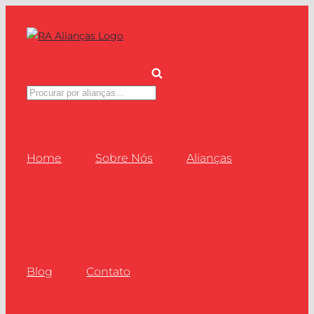
Ir
para
o
conteúdo
Pesquisar
produtos
Home
Sobre Nós
Alianças
Blog
Contato