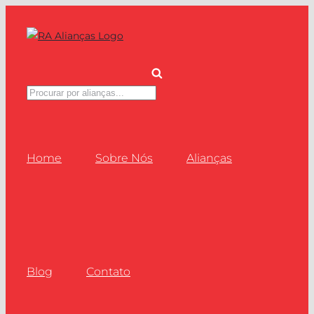
Ir
para
o
conteúdo
Pesquisar
produtos
Home
Sobre Nós
Alianças
Blog
Contato