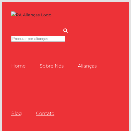
Ir
para
o
conteúdo
Pesquisar
produtos
Home
Sobre Nós
Alianças
Blog
Contato