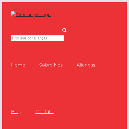
Ir
para
o
conteúdo
Pesquisar
produtos
Home
Sobre Nós
Alianças
Blog
Contato