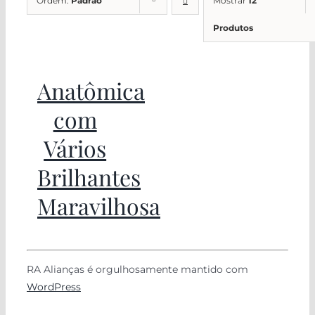
Ordem:
Padrão
Mostrar
12
Produtos
Anatômica
com
Vários
Brilhantes
Maravilhosa
RA Alianças é orgulhosamente mantido com
WordPress