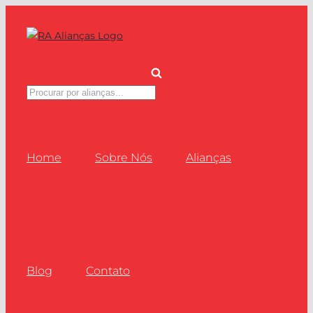
Ir
para
o
conteúdo
Pesquisar
produtos
Home
Sobre Nós
Alianças
Blog
Contato