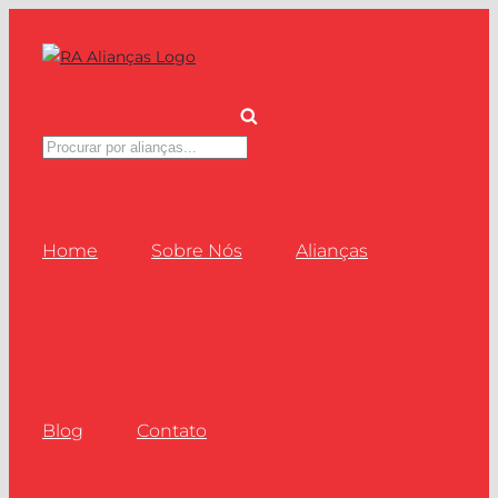
Ir
para
o
conteúdo
Pesquisar
produtos
Home
Sobre Nós
Alianças
Blog
Contato