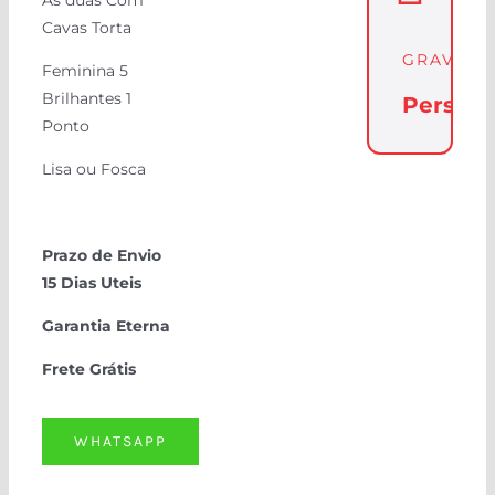
As duas Com
Cavas Torta
GRAVAÇ
Feminina 5
Brilhantes 1
Persona
Ponto
Lisa ou Fosca
Prazo de Envio
15 Dias Uteis
Garantia Eterna
Frete Grátis
WHATSAPP