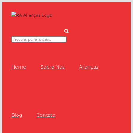
Ir
para
o
conteúdo
Pesquisar
produtos
Home
Sobre Nós
Alianças
Blog
Contato