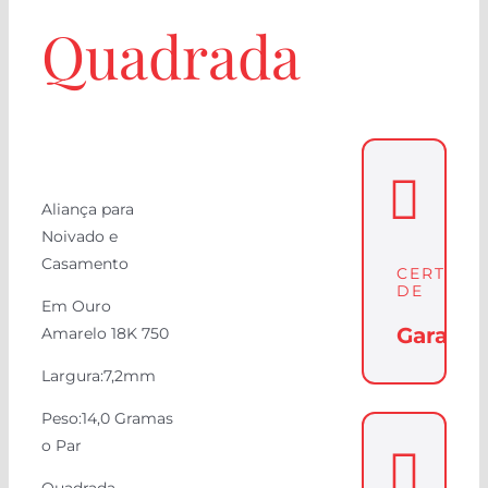
Quadrada
Aliança para
Noivado e
Casamento
CERTIFI
DE
Em Ouro
Garanti
Amarelo 18K 750
Largura:7,2mm
Peso:14,0 Gramas
o Par