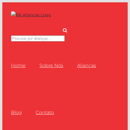
Ir
para
o
conteúdo
Pesquisar
produtos
Home
Sobre Nós
Alianças
Blog
Contato