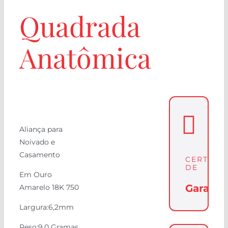
Quadrada
Anatômica
Aliança para
Noivado e
Casamento
CERTIFI
DE
Em Ouro
Garanti
Amarelo 18K 750
Largura:6,2mm
Peso:9,0 Gramas