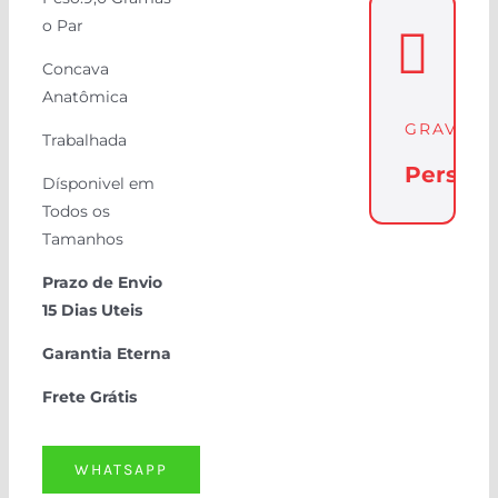
o Par
Concava
Anatômica
GRAVAÇ
Trabalhada
Persona
Dísponivel em
Todos os
Tamanhos
Prazo de Envio
15 Dias Uteis
Garantia Eterna
Frete Grátis
WHATSAPP