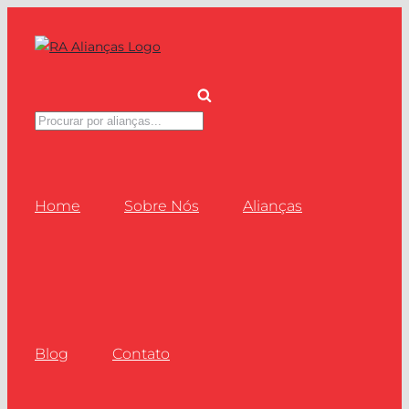
Ir
para
o
conteúdo
Pesquisar
produtos
Home
Sobre Nós
Alianças
Blog
Contato